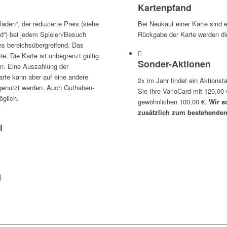
Kartenpfand
laden“, der reduzierte Preis (siehe
Bei Neukauf einer Karte sind e
rd“) bei jedem Spielen/Besuch
Rückgabe der Karte werden die
ens bereichsübergreifend. Das
e. Die Karte ist unbegrenzt gültig
Sonder-Aktionen
en. Eine Auszahlung der
rte kann aber auf eine andere
2x im Jahr findet ein Aktions
genutzt werden. Auch Guthaben-
Sie Ihre VarioCard mit 120,00 
öglich.
gewöhnlichen 100,00 €.
Wir s
zusätzlich zum bestehenden
i
)